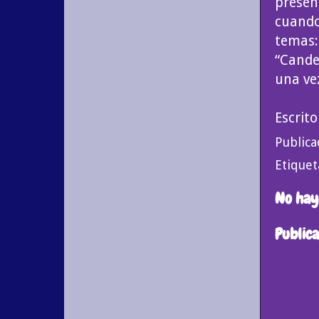
presen
cuando
temas:
“Cande
una ve
Escrit
Public
Etiquet
No hay
Public