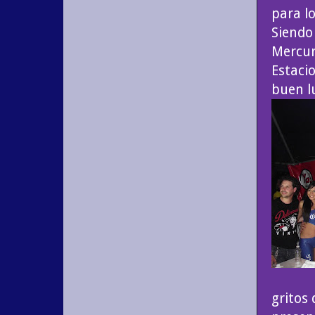
para lo
Siendo
Mercur
Estaci
buen l
gritos 