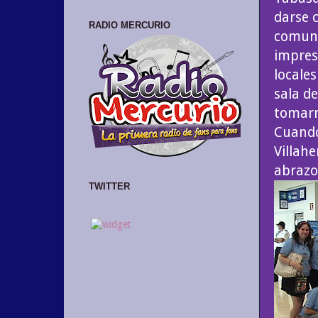
darse 
RADIO MERCURIO
comuni
impres
locales
sala d
tomarn
Cuando
Villahe
abrazo
TWITTER