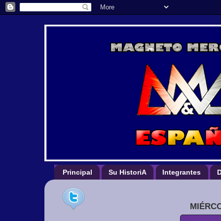
Principal
Su HistoriA
Integrantes
D
MIÉRCO