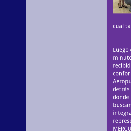
cual t
Luego 
minuto
recibid
confor
Aeropu
detrás 
donde 
buscan
integra
represe
MERCUR