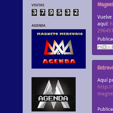
Magnet
VISITAS
3
7
9
5
3
2
Vuelve
aquí:
h
AGENDA
29645
Public
Entrev
Aquí pu
http:/
magnet
Public