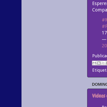
Espere
Compar
#M
#P
17
— 
20
Public
Etiquet
DOMING
Videos