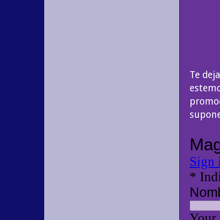
Te dej
estemo
promoc
supone