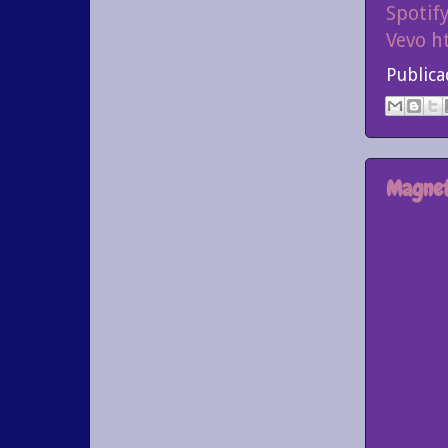
Spotif
Vevo
h
Public
Magnet