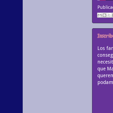
Public
Inscrí
Los fa
consegu
necesi
que Ma
querem
podamo