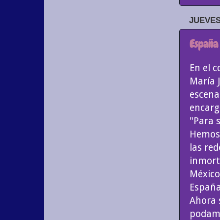
JUEVES
España
En el 
María 
escena
encarg
"Para 
Hemos 
las re
inmort
México
España
Ahora 
podamo