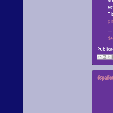
Ro
es
Ti
pi
— 
de
Public
Españo