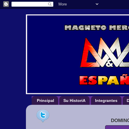
Principal
Su HistoriA
Integrantes
D
DOMING