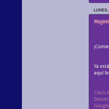
LUNES,
Magnet
¡Comie
Ya está
aquí l
Claro 
Deezer
Google