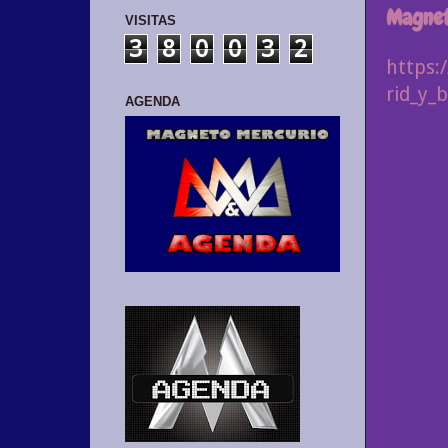
Magnet
VISITAS
3
8
0
0
3
2
https:
rid_y_
AGENDA