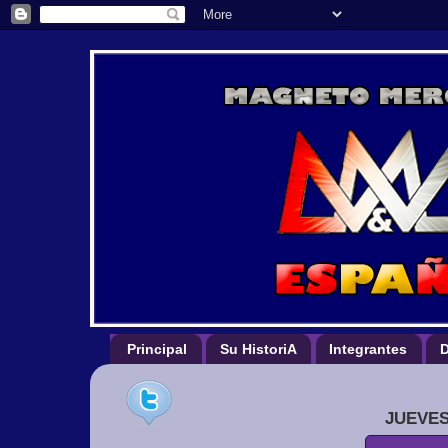
Principal
Su HistoriA
Integrantes
D
JUEVES