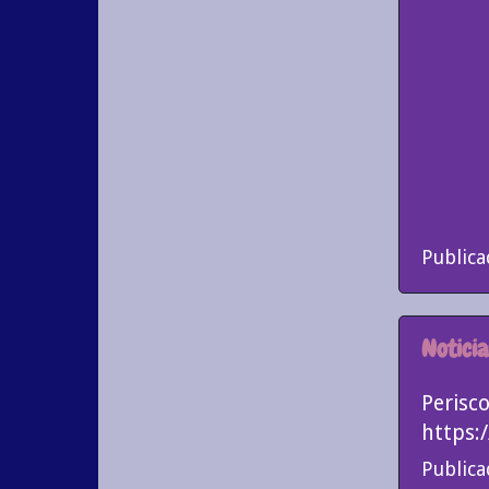
Public
Noticia
Perisc
https:
Public