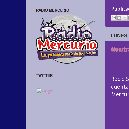
Public
RADIO MERCURIO
LUNES,
Nuestr
TWITTER
Rocío 
cuenta
Mercur