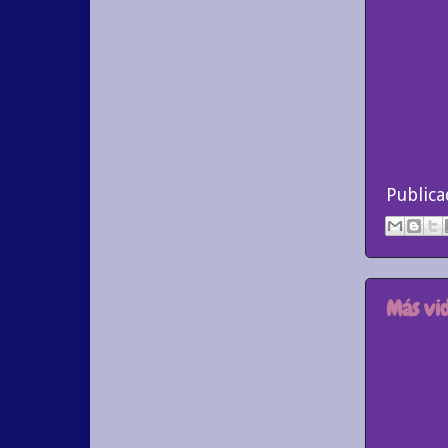
Public
Más vid