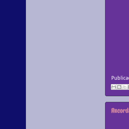
Public
Record