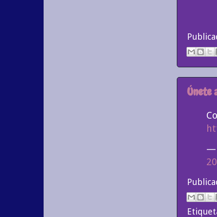
Public
Únete a
Co
ht
— 
20
Public
Etiquet