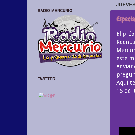
JUEVES,
RADIO MERCURIO
Especi
El pró
Reencu
Mercur
este m
envian
pregun
TWITTER
Aquí t
15 de 