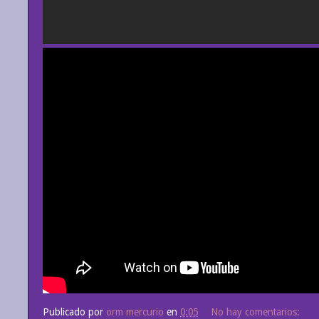
Publicado por
orm mercurio
en
0:05
No hay comentarios: