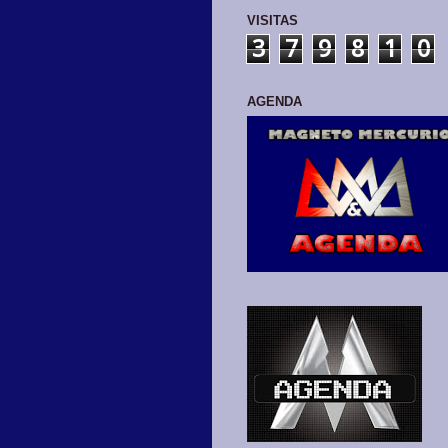
VISITAS
3
7
9
8
1
0
AGENDA