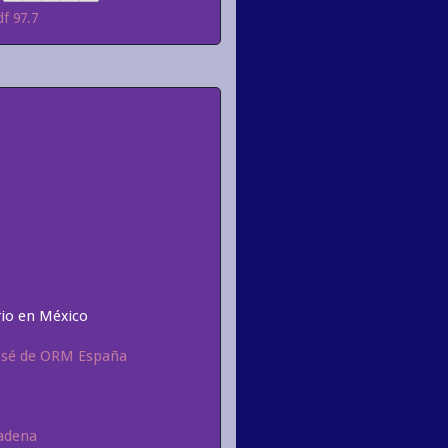
df 97.7
rio en México
 José de ORM España
Cadena