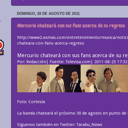
DOMINGO, 28 DE AGOSTO DE 2011
Mercurio chateará con sus fans acerca de su regreso
http://www2.esmas.com/entretenimiento/musica/notici
chateara-con-fans-acerca-regreso
Mercurio chateará con sus fans acerca de su r
Por: Redacción| Fuente: Televisa.com| 2011-08-25 17:32
Foto: Cortesía
La banda chateará el próximo 30 de agosto en punto de l
Síguenos también en Twitter: Tarabu_News