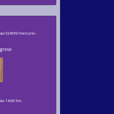
as/324595/mercurio-
egreso
as 14:00 hrs.