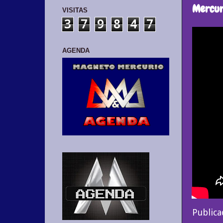
Mercur
VISITAS
3
7
9
8
4
7
AGENDA
Public