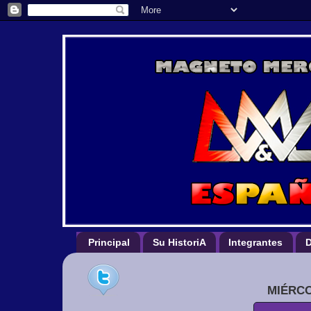
Principal
Su HistoriA
Integrantes
D
MIÉRCO