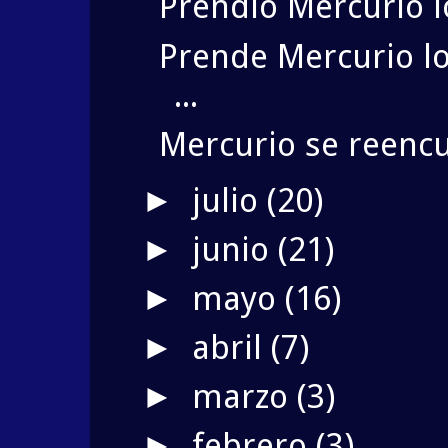
Prendió Mercurio l
Prende Mercurio l
...
Mercurio se reencu
julio
(20)
►
junio
(21)
►
mayo
(16)
►
abril
(7)
►
marzo
(3)
►
febrero
(3)
►