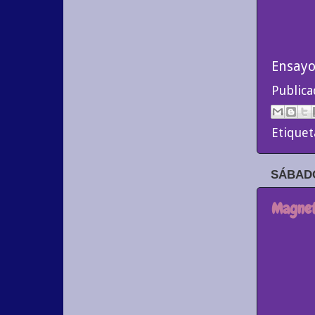
Ensayo
Public
Etiquet
SÁBADO
Magnet