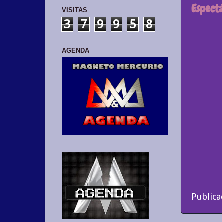
Espectá
VISITAS
3
7
9
9
5
8
AGENDA
Public