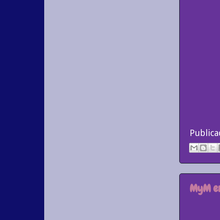
Public
MyM en