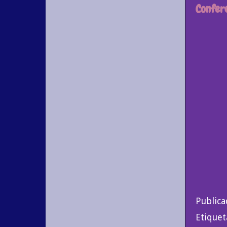
Confere
Public
Etiquet