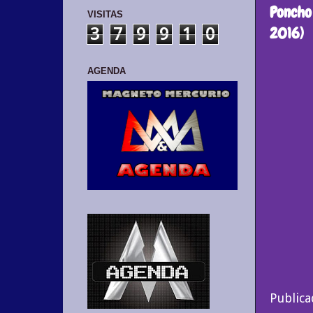
Poncho 
VISITAS
2016)
3
7
9
9
1
0
AGENDA
Public