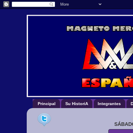
Principal
Su HistoriA
Integrantes
D
SÁBADO