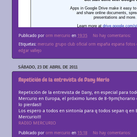
Publicado por
orm mercurio
en
19:35
No hay comentarios:
Etiquetas:
mercurio grupo club oficial orm españa espana fotos 
edgar vallejo
SÁBADO, 23 DE ABRIL DE 2011
Repetición de la entrevista de Dany Merlo
Repetición de la entrevista de Dany, en especial para to
Mercurio en Europa, el próximo lunes de 8-9pm(horario 
lo pierdas!!
Los espero a todos en sintonía para q todos sepan q en
Mercurio!!!
RADIO MERCURIO
Publicado por
orm mercurio
en
15:18
No hay comentarios: