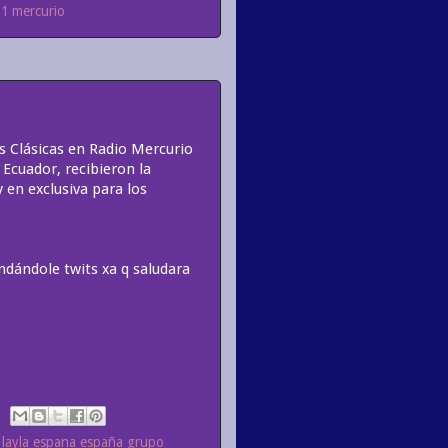
11 mercurio
s Clásicas en Radio Mercurio
Ecuador, recibieron la
 en exclusiva para los
dándole twits xa q saludara
ia layla espana españa grupo