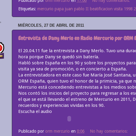
Publicado por
orm mercurio
en
17:06
No hay comentarios:
Etiquetas:
mercurio papa juan pablo II beatificacion visita 1998 
MIÉRCOLES, 27 DE ABRIL DE 2011
Entrevista de Dany Merlo en Radio Mercurio por ORM 
El 20.04.11 fue la entrevista a Dany Merlo. Tuvo una du
hora porque Dany se quedó sin batería.
Habló sobre España en los 90 y sobre los proyectos para
visita ya sea de promoción, o en concierto a España.
La entrevistadora en este caso fue María José Santana, u
ORM España, quien tuvo el honor de la primicia, ya que 
Mercurio está concediendo entrevistas a los medios sobr
Nos contó los inicios del proyecto para regresar a los es
el que se está llevando el estreno de Mercurio en 2011, 
recuerdos y experiencias vividas en los 90.
Escucha el audio
Publicado por
orm mercurio
en
0:06
No hay comentarios: