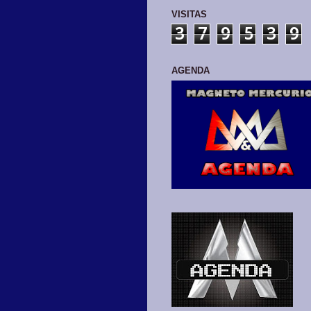
VISITAS
3
7
9
5
3
9
AGENDA