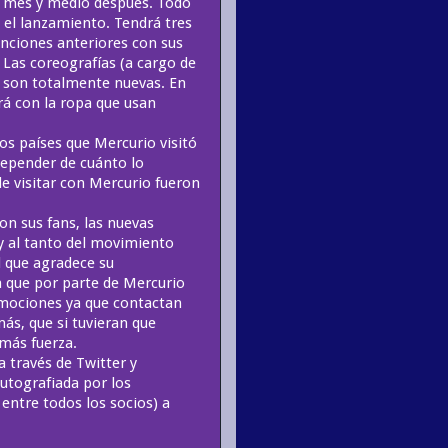
o mes y medio después. Todo
 el lanzamiento. Tendrá tres
anciones anteriores con sus
 Las coreografías (a cargo de
) son totalmente nuevas. En
irá con la ropa que usan
os países que Mercurio visitó
 depender de cuánto lo
de visitar con Mercurio fueron
n sus fans, las nuevas
y al tanto del movimiento
 que agradece su
a que por parte de Mercurio
mociones ya que contactan
ás, que si tuvieran que
más fuerza.
a través de Twitter y
utografiada por los
entre todos los socios) a