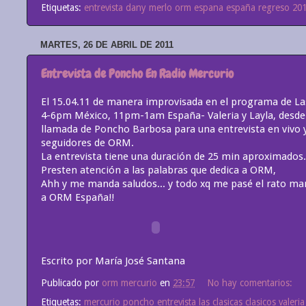
Etiquetas:
entrevista dany merlo orm espana españa regreso 20
MARTES, 26 DE ABRIL DE 2011
Entrevista de Poncho En Radio Mercurio
El 15.04.11 de manera improvisada en el programa de La
4-6pm México, 11pm-1am España- Valeria y Layla, desde 
llamada de Poncho Barbosa para una entrevista en vivo y
seguidores de ORM.
La entrevista tiene una duración de 25 min aproximados.
Presten atención a las palabras que dedica a ORM,
Ahh y me manda saludos... y todo xq me pasé el rato man
a ORM España!!
Escrito por María José Santana
Publicado por
orm mercurio
en
23:57
No hay comentarios:
Etiquetas:
mercurio poncho entrevista las clasicas clasicos valer