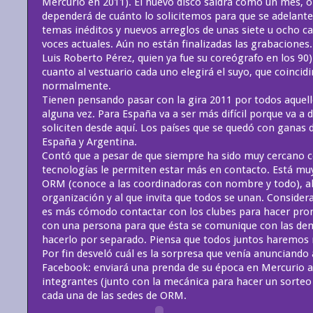
Mercurio en 2011). El nuevo disco saldrá como un mes, 
dependerá de cuánto lo solicitemos para que se adelante
temas inéditos y nuevos arreglos de unas siete u ocho c
voces actuales. Aún no están finalizadas las grabaciones.
Luis Roberto Pérez, quien ya fue su coreógrafo en los 90
cuanto al vestuario cada uno elegirá el suyo, que coincid
normalmente.
Tienen pensando pasar con la gira 2011 por todos aquell
alguna vez. Para España va a ser más difícil porque va a
soliciten desde aquí. Los países que se quedó con ganas 
España y Argentina.
Contó que a pesar de que siempre ha sido muy cercano co
tecnologías le permiten estar más en contacto. Está mu
ORM (conoce a las coordinadoras con nombre y todo), al
organización y al que invita que todos se unan. Consider
es más cómodo contactar con los clubes para hacer pro
con una persona para que ésta se comunique con las dem
hacerlo por separado. Piensa que todos juntos haremos 
Por fin desveló cuál es la sorpresa que venía anunciando 
Facebook: enviará una prenda de su época en Mercurio a
integrantes (junto con la mecánica para hacer un sorteo 
cada una de las sedes de ORM.