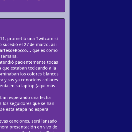
011, prometió una Twitcam si
o sucedió el 27 de marzo, así
 #MartesdeRocco… que es como
a semana.
 atendió pacientemente todas
s que estaban tecleando a la
dominaban los colores blancos
ca y sus ya conocidos collares
tenía en su laptop (aquí más
aban esperando una fecha
s los seguidores que se han
 De esta etapa no espera
evas canciones, será lanzado
mera presentación en vivo de