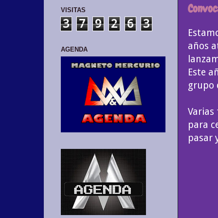
Convoc
VISITAS
3
7
9
2
6
3
Estamo
años at
AGENDA
lanzam
Este a
grupo 
Varias
para c
pasar 