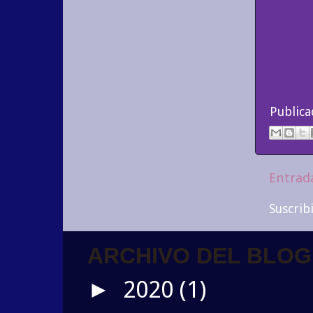
Public
Entrad
Suscrib
ARCHIVO DEL BLOG
2020
(1)
►