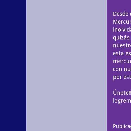
Desde q
Mercur
inolvid
quizás 
nuestr
esta e
mercur
con nu
por es
Únete!
logrem
Public