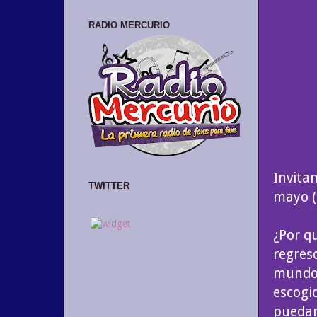
RADIO MERCURIO
Invita
TWITTER
mayo (
¿Por q
regreso
mundo.
escogi
puedan