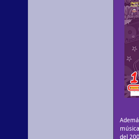
Además
música
del 20