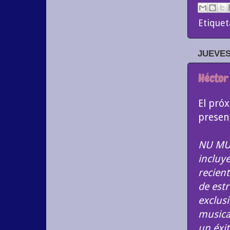
Etiquet
JUEVES
Héctor 
El pró
presen
NU MUS
incluy
recien
de est
exclusi
musical
un éxi