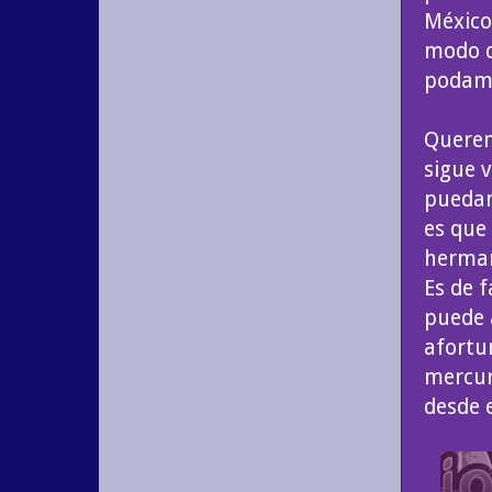
México
modo d
podamo
Querem
sigue 
puedan
es que
herman
Es de 
puede 
afortu
mercur
desde e