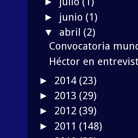
julio
(1)
►
junio
(1)
►
abril
(2)
▼
Convocatoria mund
Héctor en entrevist
2014
(23)
►
2013
(29)
►
2012
(39)
►
2011
(148)
►