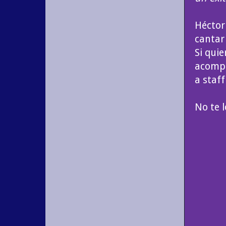
Héctor
cantar
Si quie
acompa
a staf
No te l