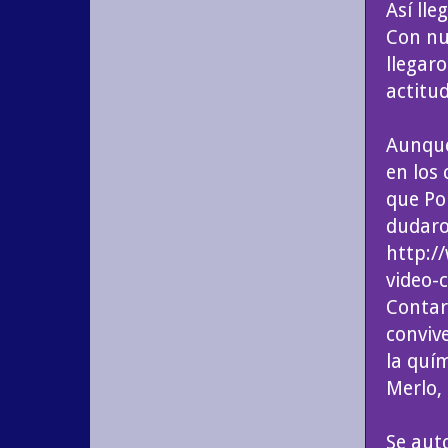
Así lle
Con nu
llegar
actitu
Aunque
en los
que Po
dudaro
http:/
video-
Contar
conviv
la quí
Merlo,
Se aut