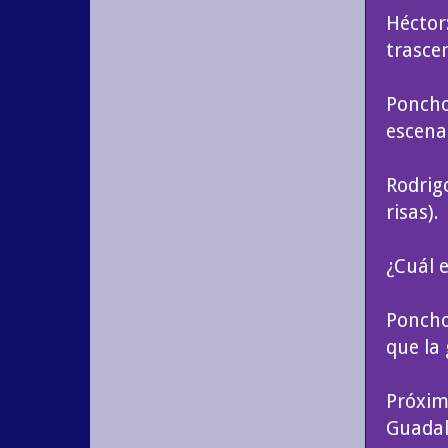
Héctor
trasce
Poncho
escena
Rodrig
risas).
¿Cuál 
Poncho
que la 
Próxim
Guadal