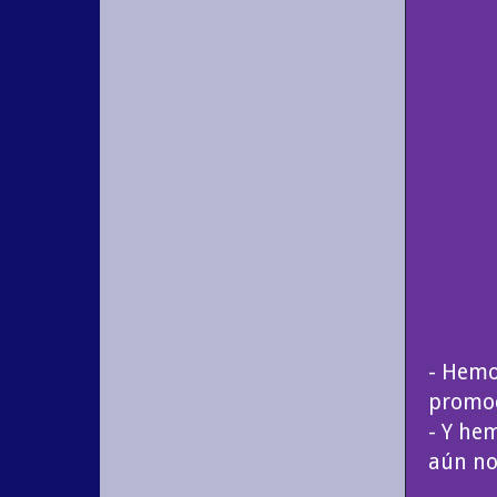
- Hemo
promoci
- Y hem
aún no 