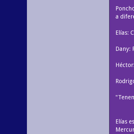
Poncho
a dife
Elías:
Dany: 
Héctor
Rodrigo
"Tenem
Elías 
Mercuri