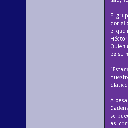
Sáb, 1
El gru
por el
el que 
Héctor
Quién.
de su 
"Estam
nuestr
platic
A pesar
Cadena
se pue
así co