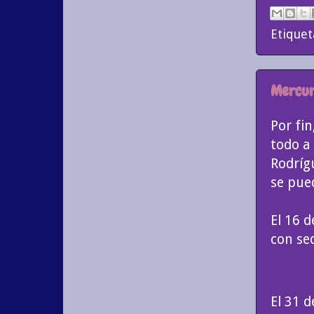
Etiquet
Mercuri
Por fi
todo a
Rodríg
se pued
El 16 
con sed
El 31 