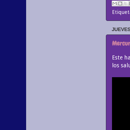
Etiquet
JUEVES
Mercuri
Este h
los sa