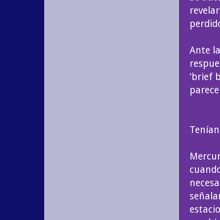
revela
perdid
Ante la
respue
'brief
parece
Tenían
Mercur
cuando
necesa
señala
estacio