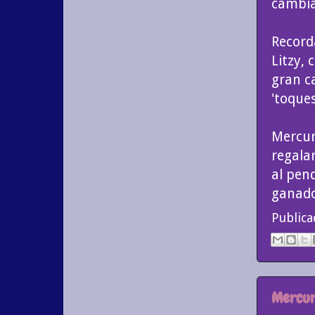
cambia
Record
Litzy, 
gran c
'toques
Mercur
regala
al pen
ganado
Public
Mercur