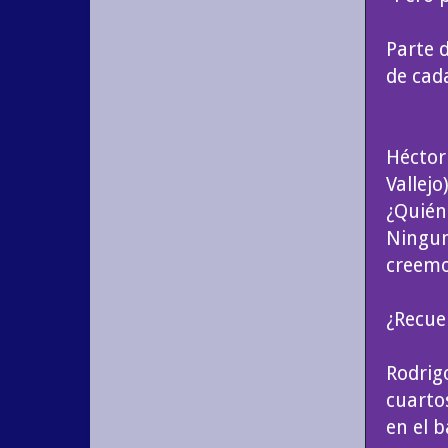
Parte 
de cad
Héctor 
Vallejo
¿Quién
Ningun
creemo
¿Recue
Rodrig
cuarto
en el 