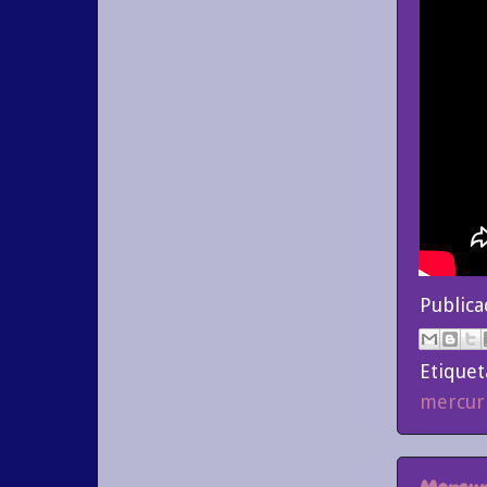
Public
Etiquet
mercur