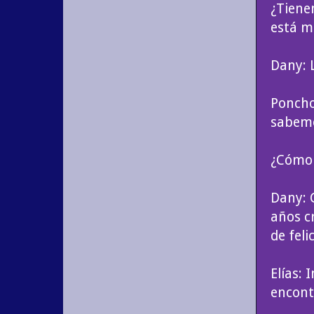
¿Tiene
está m
Dany: L
Poncho
sabemo
¿Cómo 
Dany: 
años c
de feli
Elías: 
encont