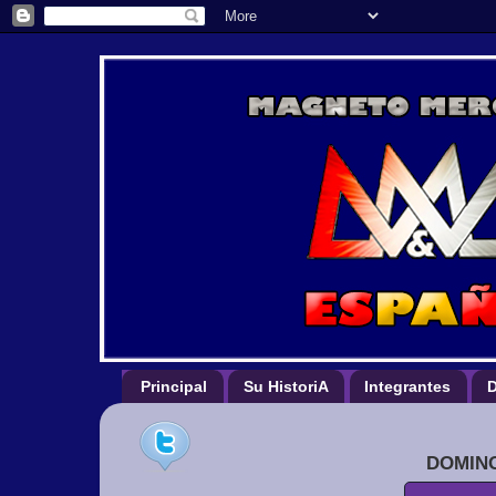
Principal
Su HistoriA
Integrantes
D
DOMING