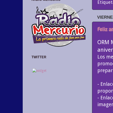
Etiquet
VIERNE
Feliz a
ORM Me
aniver
Los me
TWITTER
promoc
prepar
- Enlac
propor
- Enla
imagen