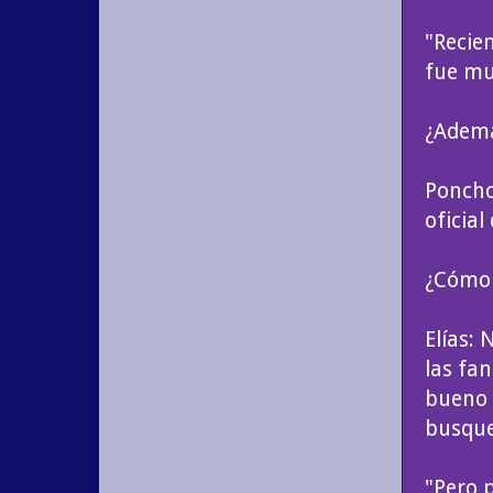
"Recie
fue mu
¿Ademá
Poncho
oficia
¿Cómo 
Elías:
las fa
bueno 
busque
"Pero p