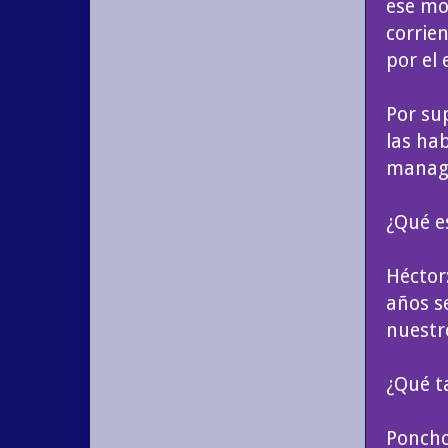
ese mo
corrie
por el 
Por su
las ha
manag
¿Qué e
Héctor
años s
nuestr
¿Qué ta
Poncho