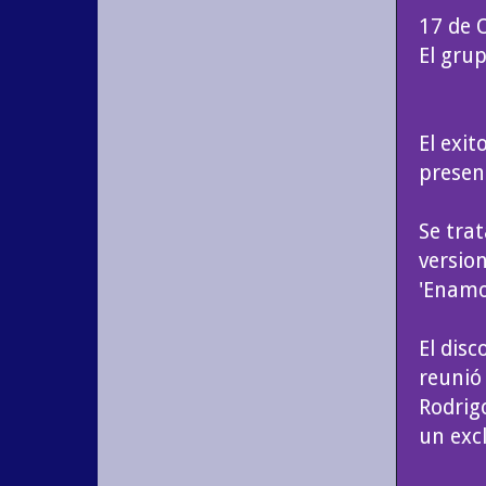
17 de 
El grup
El exi
presen
Se tra
version
'Enamor
El dis
reunió
Rodrig
un excl