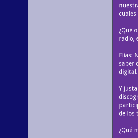
nuestr
cuales
¿Qué o
radio, 
Elías:
saber 
digital.
Y just
discog
partic
de los
¿Qué m