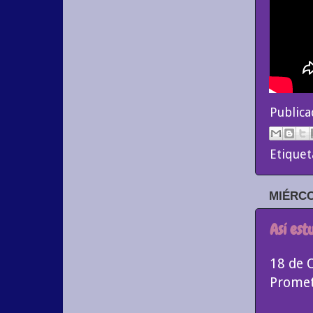
Public
Etiquet
MIÉRCO
Así est
18 de 
Promet