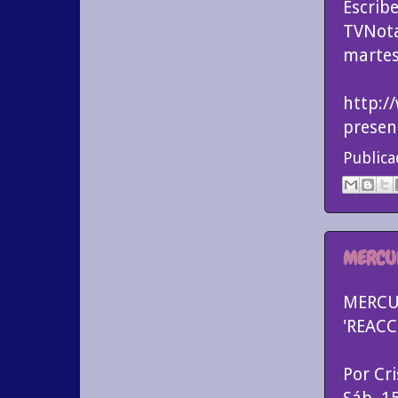
Escrib
TVNota
martes
http:/
presen
Public
MERCU
MERCU
'REAC
Por Cri