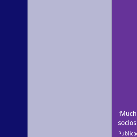
¡Mucha
socio
Public