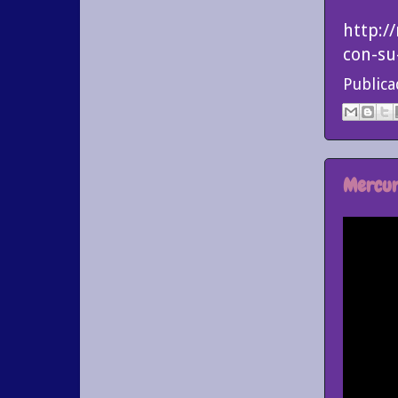
http:/
con-su
Public
Mercuri