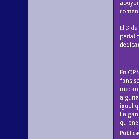
apoyar
coment
El 3 d
pedal 
dedica
En ORM
fans s
mecáni
alguna
igual 
La gan
quiene
Public