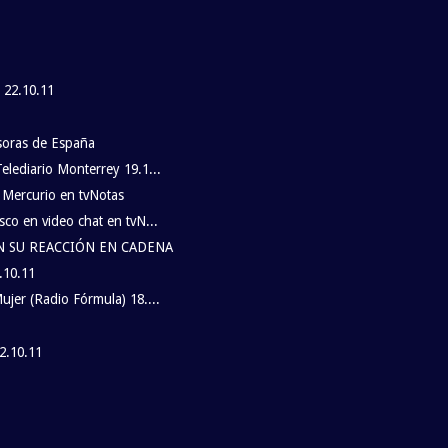
 22.10.11
soras de España
lediario Monterrey 19.1...
n Mercurio en tvNotas
co en video chat en tvN...
 SU REACCIÓN EN CADENA
.10.11
jer (Radio Fórmula) 18....
2.10.11