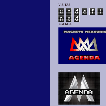
VISITAS
u
n
d
e
f
i
n
e
d
AGENDA