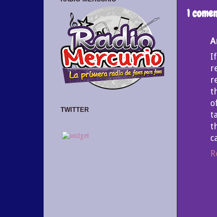
1 comen
A
I
r
r
t
o
TWITTER
t
t
c
R