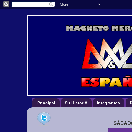
Principal
Su HistoriA
Integrantes
D
SÁBADO