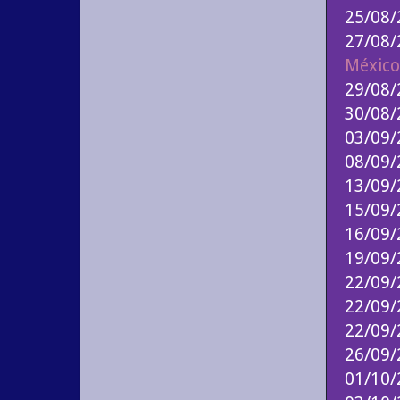
25/08/
27/08
México
29/08
30/08
03/09
08/09
13/09/
15/09
16/09
19/09
22/09
22/09
22/09
26/09
01/10