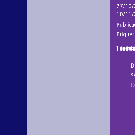
27/10/
10/11/
Public
Etiquet
1 comen
D
S
R