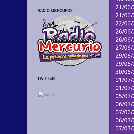
21/06
RADIO MERCURIO
21/06
22/06
26/06
26/06
27/06
29/06
29/06
30/06
TWITTER
01/07
01/07
05/07
06/07
07/06
06/07
07/07