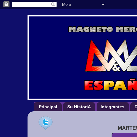
Principal
Su HistoriA
Integrantes
D
MARTES