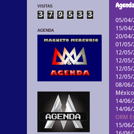
Agenda
VISITAS
3
7
9
5
3
3
05/04
15/04
AGENDA
20/04
01/05
12/05
12/05
12/05
12/05
08/06/
México
14/06
14/06
ORM E
15/06
16/06