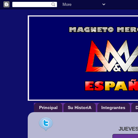
Principal
Su HistoriA
Integrantes
D
JUEVES