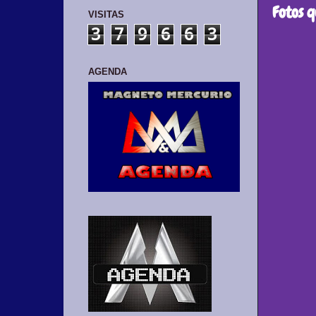
Fotos 
VISITAS
3
7
9
6
6
3
AGENDA