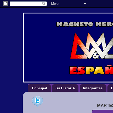
Principal
Su HistoriA
Integrantes
D
MARTES