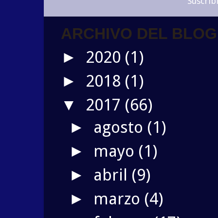
Suscrib
ARCHIVO DEL BLOG
2020
(1)
►
2018
(1)
►
2017
(66)
▼
agosto
(1)
►
mayo
(1)
►
abril
(9)
►
marzo
(4)
►