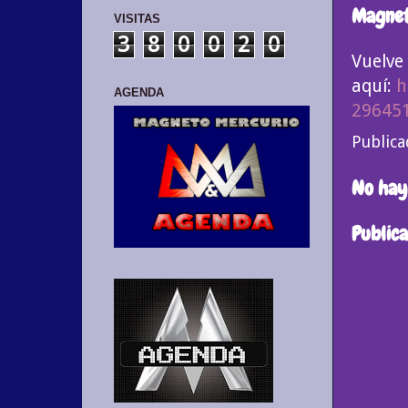
Magnet
VISITAS
3
8
0
0
2
0
Vuelve
aquí:
h
AGENDA
29645
Public
No hay
Public