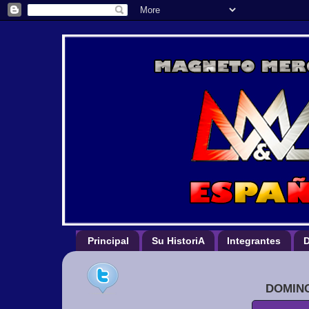
Principal
Su HistoriA
Integrantes
D
DOMING