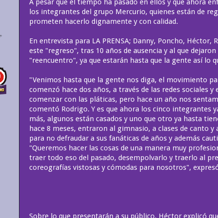
A pesar que el tiempo ha pasado en ellos y que ahora en
los integrantes del grupo Mercurio, quienes están de reg
prometen hacerlo dignamente y con calidad.
En entrevista para LA PRENSA; Danny, Poncho, Héctor, R
este "regreso", tras 10 años de ausencia y al que dejaron
"reencuentro", ya que estarán hasta que la gente así lo q
"Venimos hasta que la gente nos diga, el movimiento par
comenzó hace dos años, a través de las redes sociales y
comenzar con las pláticas, pero hace un año nos sentam
comentó Rodrigo. Y es que ahora los cinco integrantes y
más, algunos están casados y uno que otro ya hasta tien
hace 8 meses, entraron al gimnasio, a clases de canto y 
para no defraudar a sus fanáticas de años y además caut
"Queremos hacer las cosas de una manera muy profesiona
traer todo eso del pasado, desempolvarlo y traerlo al pr
coreografías vistosas y cómodas para nosotros", expresó
Sobre lo que presentarán a su público, Héctor explicó qu