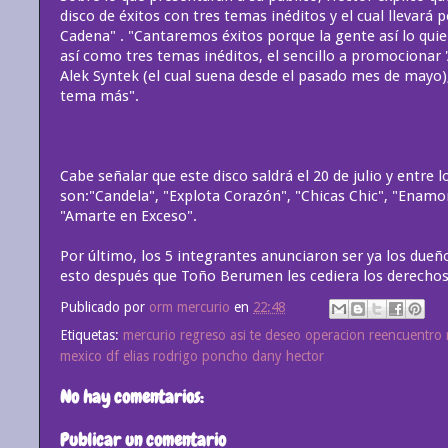
disco de éxitos con tres temas inéditos y el cual llevar
Cadena" . "Cantaremos éxitos porque la gente así lo qui
así como tres temas inéditos, el sencillo a promocionar '
Alek Syntek (el cual suena desde el pasado mes de mayo), 
tema más".
Cabe señalar que este disco saldrá el 20 de julio y entre l
son:"Candela", "Explota Corazón", "Chicas Chic", "Enamo
"Amarte en Exceso".
Por último, los 5 integrantes anunciaron ser ya los due
esto después que Toño Berumen les cediera los derecho
Publicado por
orm mercurio
en
22:48
Etiquetas:
mercurio regreso asi te deseo operacion reencuentro 
mexico df elias rodrigo poncho dany hector
No hay comentarios:
Publicar un comentario