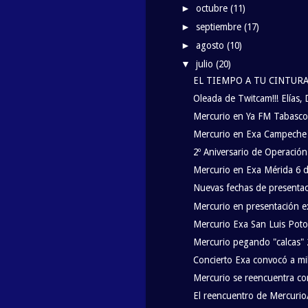
octubre
(11)
►
septiembre
(17)
►
agosto
(10)
►
julio
(20)
▼
EL TIEMPO A TU CINTURA-in
Oleada de Twitcam!!! Elías,
Mercurio en Ya FM Tabasco e
Mercurio en Exa Campeche 7
2º Aniversario de Operació
Mercurio en Exa Mérida 6 d
Nuevas fechas de presenta
Mercurio en presentación e
Mercurio Exa San Luis Potos
Mercurio pegando "calcas" 
Concierto Exa convocó a mi
Mercurio se reencuentra co
El reencuentro de Mercurio/