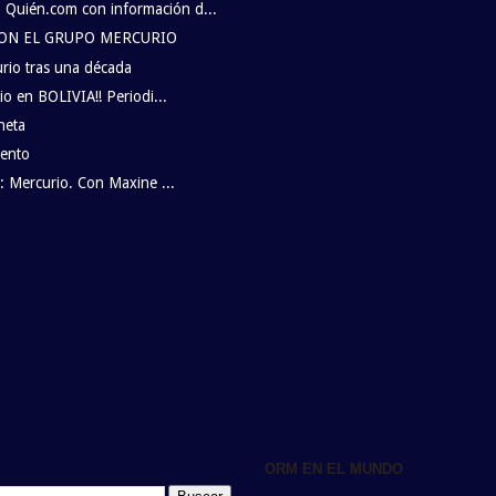
uién.com con información d...
CON EL GRUPO MERCURIO
urio tras una década
io en BOLIVIA!! Periodi...
neta
iento
: Mercurio. Con Maxine ...
ORM EN EL MUNDO