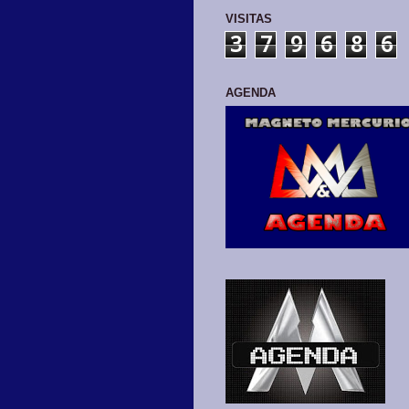
VISITAS
3
7
9
6
8
6
AGENDA