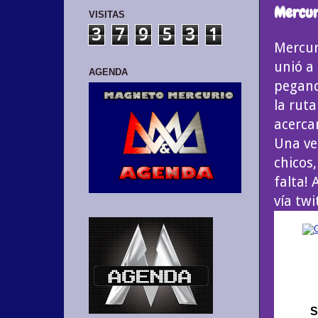
Mercuri
VISITAS
3
7
9
5
3
1
Mercur
unió a 
AGENDA
pegand
la rut
acerca
Una ve
chicos
falta!
vía tw