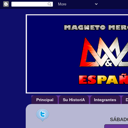
Principal
Su HistoriA
Integrantes
D
SÁBADO