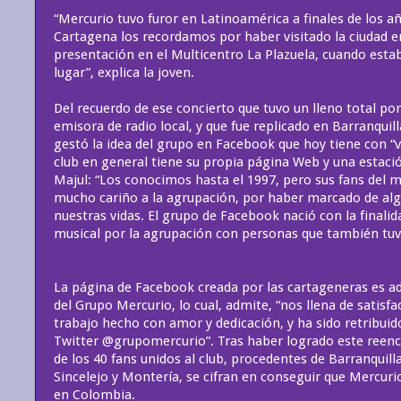
“Mercurio tuvo furor en Latinoamérica a finales de los 
Cartagena los recordamos por haber visitado la ciudad e
presentación en el Multicentro La Plazuela, cuando esta
lugar”, explica la joven.
Del recuerdo de ese concierto que tuvo un lleno total po
emisora de radio local, y que fue replicado en Barranquil
gestó la idea del grupo en Facebook que hoy tiene con “v
club en general tiene su propia página Web y una estació
Majul: “Los conocimos hasta el 1997, pero sus fans del
mucho cariño a la agrupación, por haber marcado de al
nuestras vidas. El grupo de Facebook nació con la finali
musical por la agrupación con personas que también tuv
La página de Facebook creada por las cartageneras es a
del Grupo Mercurio, lo cual, admite, “nos llena de satisfa
trabajo hecho con amor y dedicación, y ha sido retribuid
Twitter @grupomercurio”. Tras haber logrado este reenc
de los 40 fans unidos al club, procedentes de Barranquil
Sincelejo y Montería, se cifran en conseguir que Mercur
en Colombia.