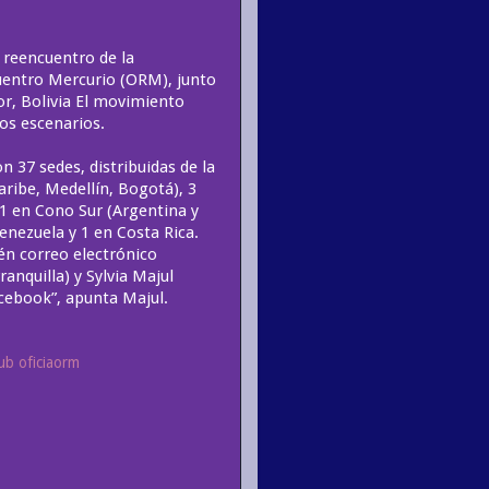
 reencuentro de la
cuentro Mercurio (ORM), junto
r, Bolivia El movimiento
os escenarios.
n 37 sedes, distribuidas de la
ribe, Medellín, Bogotá), 3
 1 en Cono Sur (Argentina y
Venezuela y 1 en Costa Rica.
én correo electrónico
anquilla) y Sylvia Majul
cebook”, apunta Majul.
ub oficiaorm