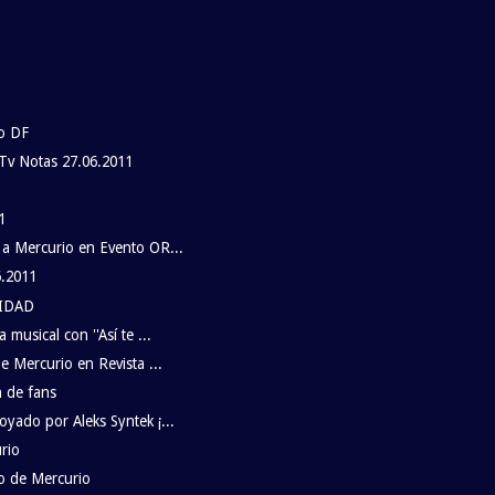
co DF
Tv Notas 27.06.2011
1
1
 a Mercurio en Evento OR...
6.2011
LIDAD
musical con ''Así te ...
e Mercurio en Revista ...
n de fans
yado por Aleks Syntek ¡...
rio
o de Mercurio