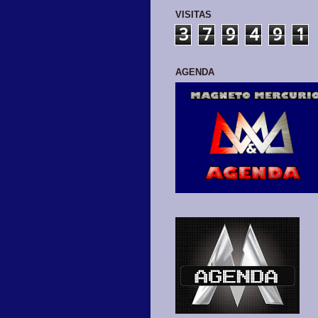
VISITAS
3
7
9
4
9
1
AGENDA