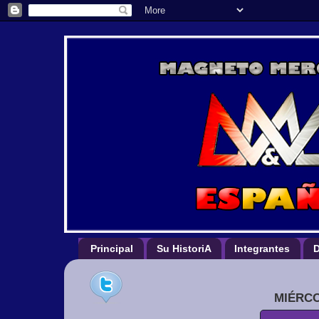
Principal
Su HistoriA
Integrantes
D
MIÉRCO