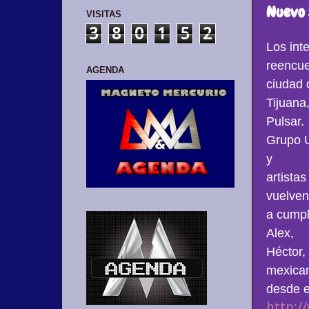
Nuevo a
VISITAS
3
8
0
1
5
2
Los int
reencue
AGENDA
ciudad 
Tijuana
Pulsar.
Grupo U
y
artista
vuelven
a cumpl
Alex,
Héctor,
mexica
desde e
http:/