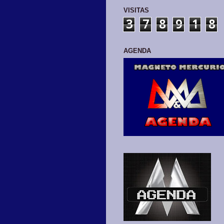
VISITAS
3
7
8
9
1
8
AGENDA