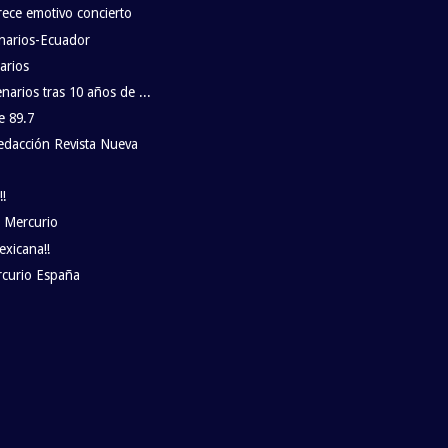
rece emotivo concierto
enarios-Ecuador
arios
narios tras 10 años de ...
e 89.7
edacción Revista Nueva
!
o Mercurio
exicana!!
rcurio España