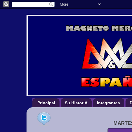
Principal
Su HistoriA
Integrantes
D
MARTES