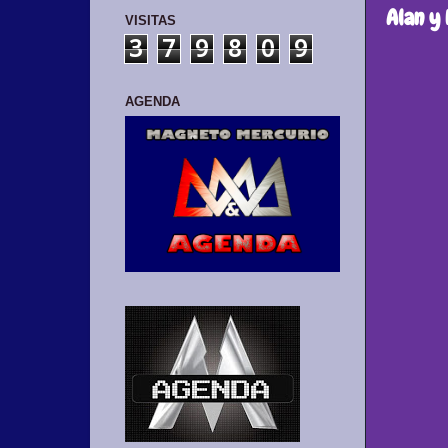
Alan y 
VISITAS
3
7
9
8
0
9
AGENDA