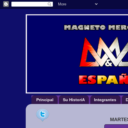
Principal
Su HistoriA
Integrantes
D
MARTES