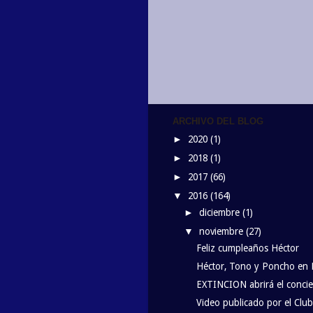
ARCHIVO DEL BLOG
2020
(1)
►
2018
(1)
►
2017
(66)
►
2016
(164)
▼
diciembre
(1)
►
noviembre
(27)
▼
Feliz cumpleaños Héctor
Héctor, Tono y Poncho en 
EXTINCION abrirá el conci
Video publicado por el Clu