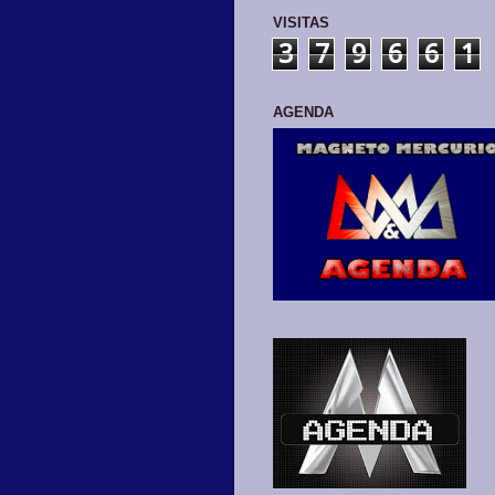
VISITAS
3
7
9
6
6
1
AGENDA