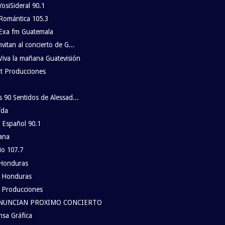
osiSideral 90.1
Romántica 105.3
Exa fm Guatemala
itan al concierto de G...
iva la mañana Guatevisión
t Producciones
 90 Sentidos de Alessad...
ída
 Español 90.1
ana
io 107.7
 Honduras
s Honduras
 Producciones
NUNCIAN PROXIMO CONCIERTO
sa Gráfica