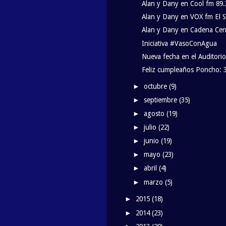
Alan y Dany en Cool fm 89.
Alan y Dany en VOX fm El S
Alan y Dany en Cadena Cent
Iniciativa #VasoConAgua
Nueva fecha en el Auditorio
Feliz cumpleaños Poncho: 3
octubre
(9)
►
septiembre
(35)
►
agosto
(19)
►
julio
(22)
►
junio
(19)
►
mayo
(23)
►
abril
(4)
►
marzo
(5)
►
2015
(18)
►
2014
(23)
►