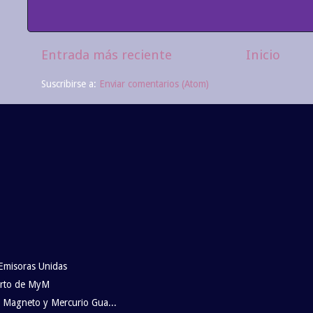
Entrada más reciente
Inicio
Suscribirse a:
Enviar comentarios (Atom)
Emisoras Unidas
erto de MyM
b Magneto y Mercurio Gua...