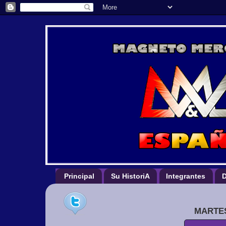
Principal
Su HistoriA
Integrantes
D
MARTES