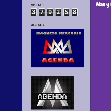
Alan y
VISITAS
3
7
9
2
5
8
AGENDA