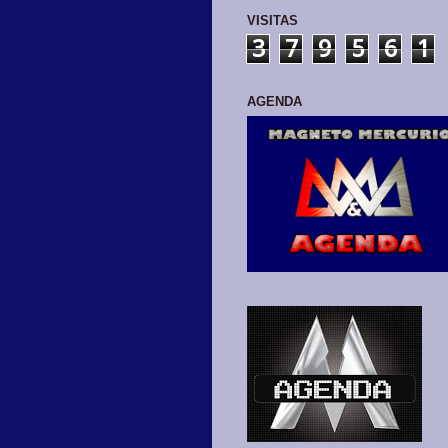
VISITAS
3
7
9
5
6
1
AGENDA