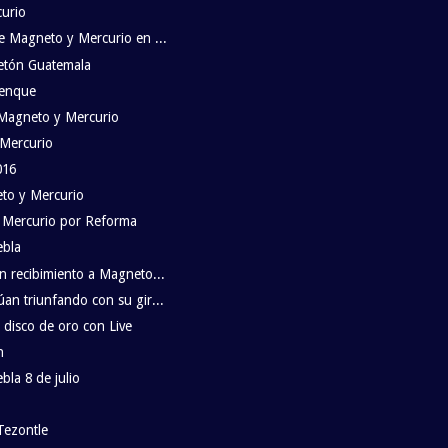
curio
e Magneto y Mercurio en ...
etón Guatemala
lenque
Magneto y Mercurio
 Mercurio
016
eto y Mercurio
 Mercurio por Reforma
ebla
n recibimiento a Magneto...
an triunfando con su gir...
disco de oro con Live
n
la 8 de julio
Tezontle