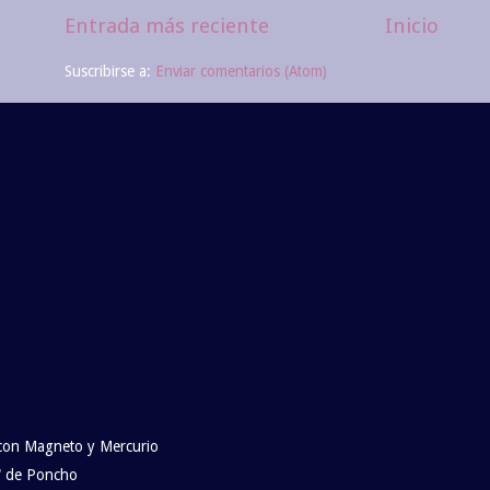
Entrada más reciente
Inicio
Suscribirse a:
Enviar comentarios (Atom)
 con Magneto y Mercurio
e" de Poncho