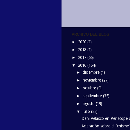
ARCHIVO DEL BLOG
2020
(1)
►
2018
(1)
►
2017
(66)
►
2016
(164)
▼
diciembre
(1)
►
noviembre
(27)
►
octubre
(9)
►
septiembre
(35)
►
agosto
(19)
►
julio
(22)
▼
Dani Velasco en Periscope
Aclaración sobre el "chism