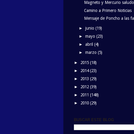
Magneto y Mercurio saludos
Camino a Primero Noticias
Mensaje de Poncho a las f
junio
(19)
►
mayo
(23)
►
abril
(4)
►
marzo
(5)
►
2015
(18)
►
2014
(23)
►
2013
(29)
►
2012
(39)
►
2011
(148)
►
2010
(29)
►
BUSCAR ESTE BLOG