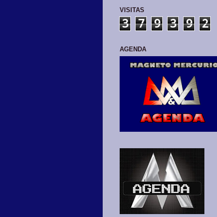
VISITAS
3
7
9
3
9
2
AGENDA