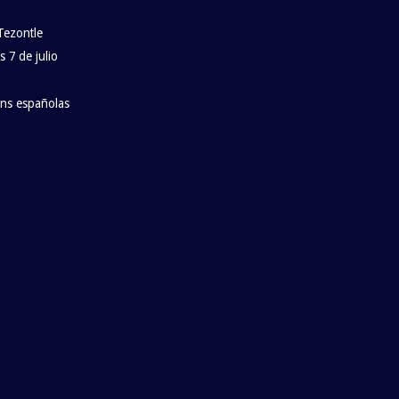
Tezontle
 7 de julio
ans españolas