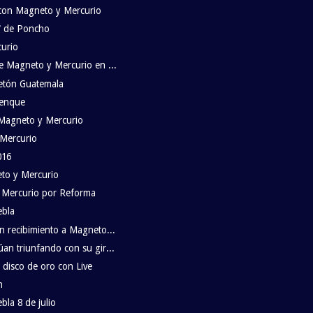
 con Magneto y Mercurio
e" de Poncho
curio
e Magneto y Mercurio en ...
etón Guatemala
lenque
Magneto y Mercurio
 Mercurio
016
eto y Mercurio
 Mercurio por Reforma
ebla
n recibimiento a Magneto...
an triunfando con su gir...
disco de oro con Live
n
la 8 de julio