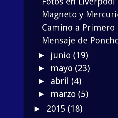
Fotos en Liverpool
Magneto y Mercurio
Camino a Primero 
Mensaje de Poncho
junio
(19)
►
mayo
(23)
►
abril
(4)
►
marzo
(5)
►
2015
(18)
►