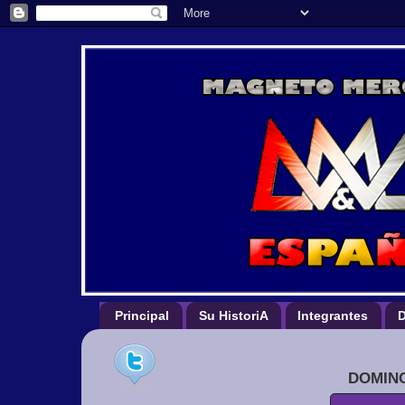
Principal
Su HistoriA
Integrantes
D
DOMING