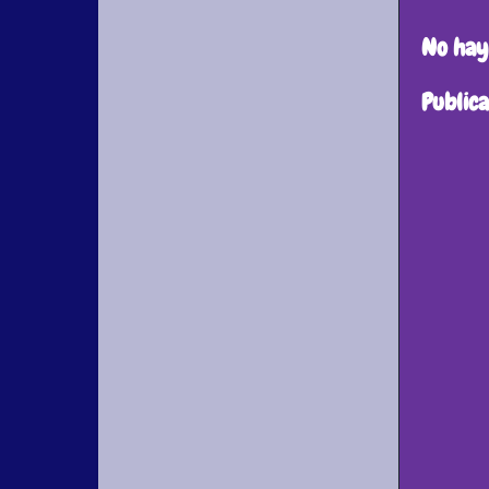
No hay
Public