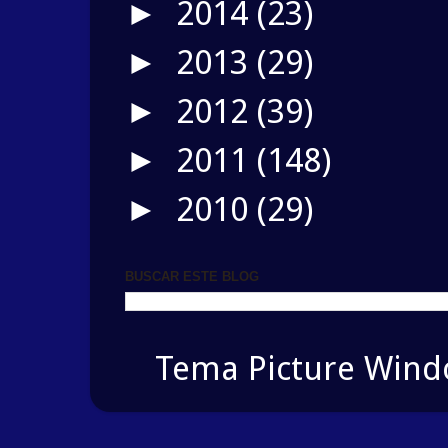
2014
(23)
►
2013
(29)
►
2012
(39)
►
2011
(148)
►
2010
(29)
►
BUSCAR ESTE BLOG
Tema Picture Windo