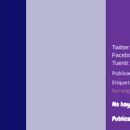
Twitt
Faceb
Tuenti
Public
Etiquet
hormigu
No hay
Public