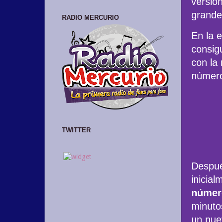
versió
grande
RADIO MERCURIO
En la e
consig
con la
número
TWITTER
Despué
inicia
númer
minuto
un nue