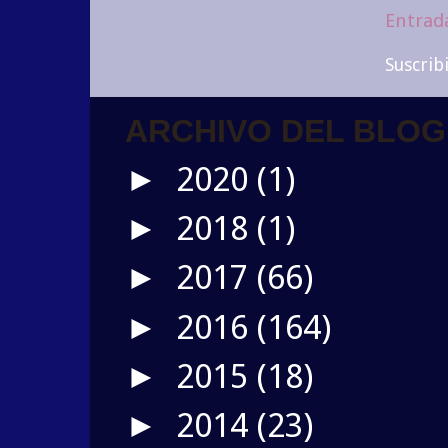
Entrad
Suscrib
ARCHIVO DEL BLOG
2020
(1)
►
2018
(1)
►
2017
(66)
►
2016
(164)
►
2015
(18)
►
2014
(23)
►