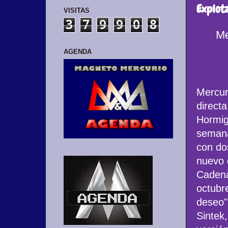
Explota
VISITAS
3
7
9
9
0
8
Me
AGENDA
Mercur
directa
Hormig
semana
con d
nuevo 
Cadena
octubr
deseo",
Sintek,