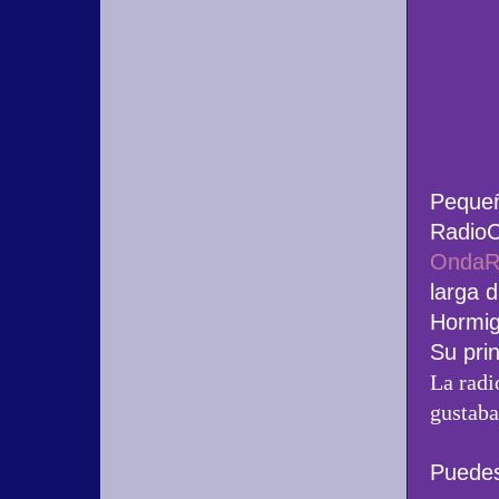
Pequeñ
RadioC
OndaR
larga 
Hormig
Su prin
La radi
gustaba
Puedes