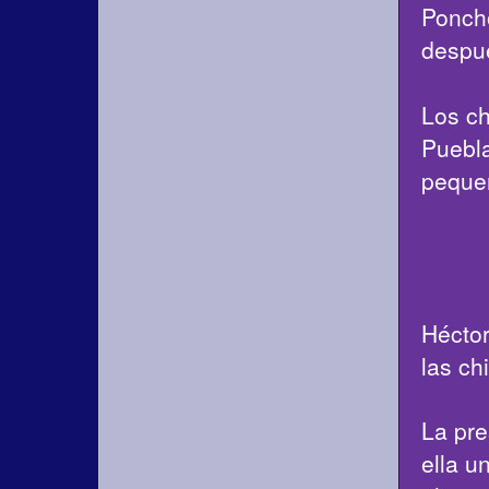
Poncho
despu
Los ch
Puebla
pequeñ
Héctor
las ch
La pre
ella u