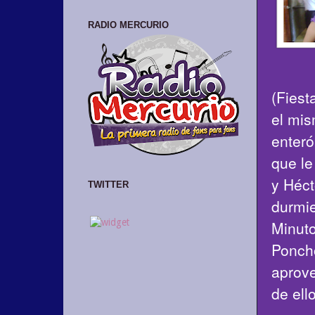
RADIO MERCURIO
(Fiest
el mi
enteró
que le
y Héct
TWITTER
durmie
Minuto
Poncho
aprove
de ell