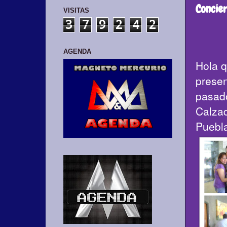
Concie
VISITAS
3
7
9
2
4
2
AGENDA
Hola q
presen
pasad
Calza
Puebl