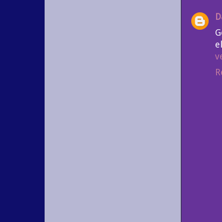
D
G
e
v
R