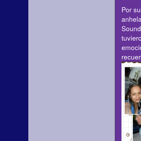
Por su
anhela
Sound 
tuvier
emoció
recuer