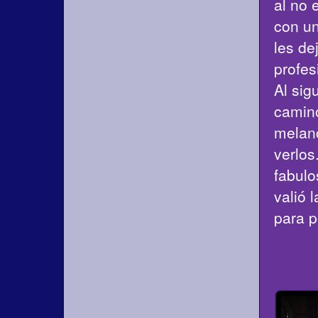
al no 
con un
les de
profes
Al sig
camin
melanc
verlos
fabulo
valió 
para p