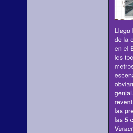
Llego 
de la 
en el 
les to
metros
escena
obviam
genial
revent
las pr
las 5 
Veracr