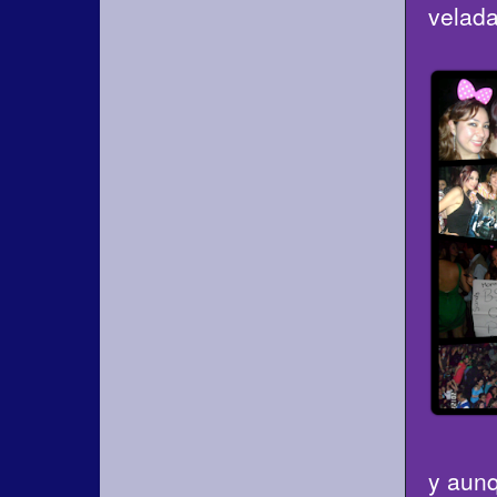
velada
y aunq