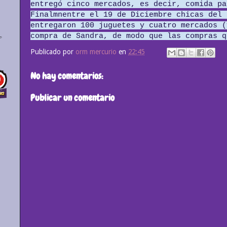
entregó cinco mercados, es decir, comida pa
Finalmnentre el 19 de Diciembre chicas del 
entregaron 100 juguetes y cuatro mercados (
compra de Sandra, de modo que las compras q
Publicado por
orm mercurio
en
22:45
No hay comentarios:
Publicar un comentario