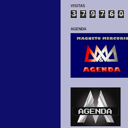
VISITAS
3
7
9
7
6
0
AGENDA