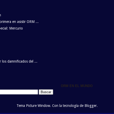
n
primera en asistir ORM ...
ecial: Mercurio
 los damnificados del ...
ORM EN EL MUNDO
Tema Picture Window. Con la tecnología de
Blogger
.