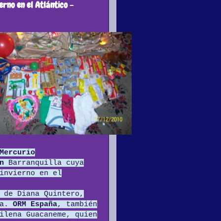
erno en el Atlántico -
Mercurio
n
Barranquilla cuya
invierno en el
 Diana Quintero,
la.
ORM España
, también
ilena Guacaneme, quien