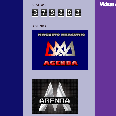
Videos
VISITAS
3
7
9
8
0
3
AGENDA