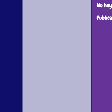
No hay
Public