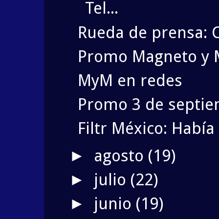
Tel...
Rueda de prensa: 
Promo Magneto y M
MyM en redes
Promo 3 de septi
Filtr México: Habí
agosto
(19)
►
julio
(22)
►
junio
(19)
►