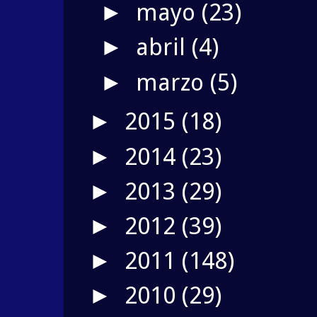
mayo
(23)
►
abril
(4)
►
marzo
(5)
►
2015
(18)
►
2014
(23)
►
2013
(29)
►
2012
(39)
►
2011
(148)
►
2010
(29)
►