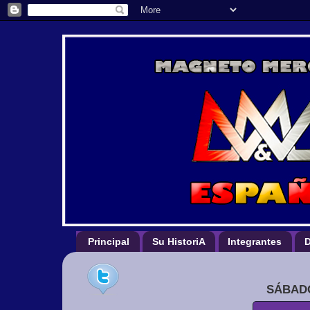
Principal
Su HistoriA
Integrantes
D
SÁBADO