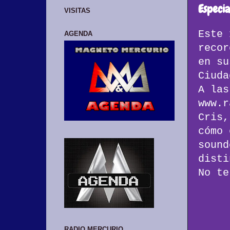
Especia
VISITAS
Este 
AGENDA
recor
en su
Ciud
A las
www.r
Cris,
cómo 
sound
disti
No te
RADIO MERCURIO