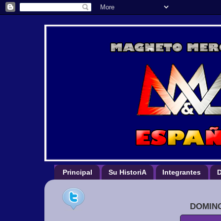
Principal
Su HistoriA
Integrantes
D
DOMING