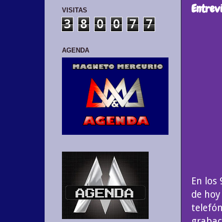
Entrevi
VISITAS
3
8
0
0
7
7
AGENDA
En los
de hoy
telefó
grabac