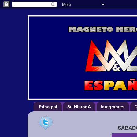
Principal
Su HistoriA
Integrantes
D
SÁBADO