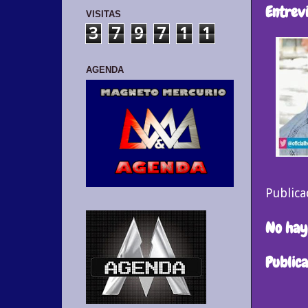
Entrevi
VISITAS
3
7
9
7
1
1
AGENDA
Public
No hay
Public