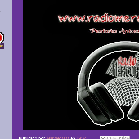
Publicado por
Maryajosess
en
19:24