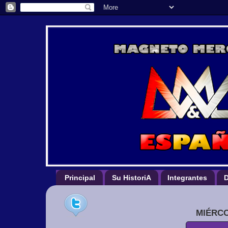
Principal
Su HistoriA
Integrantes
D
MIÉRCO