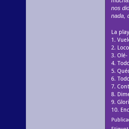
muchas 
nos di
nada, 
La play
1. Vuel
2. Loco
3. Olé
4. Todo
5. Qué
6. Tod
7. Con
8. Dim
9. Glor
10. En
Public
Etiquet