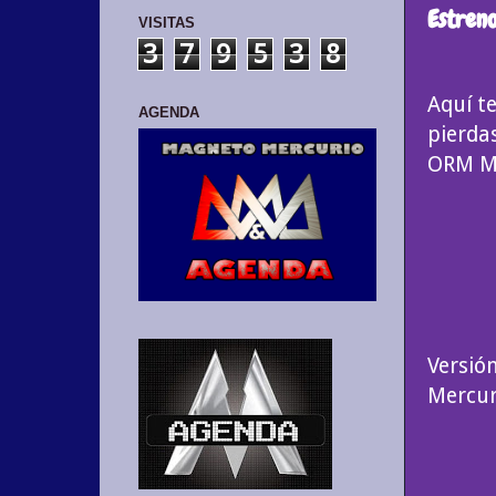
Estreno
VISITAS
3
7
9
5
3
8
Aquí te
AGENDA
pierdas
ORM Me
Versión
Mercur