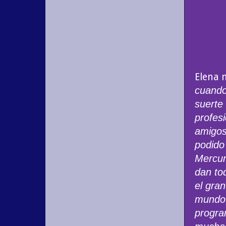
Elena 
cuando
suerte
profes
amigos 
podido
Mercur
dan tod
el gra
mundo.
progra