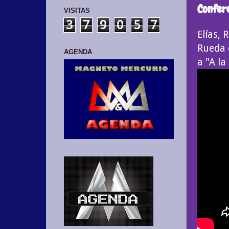
Confere
VISITAS
3
7
9
0
5
7
Elías,
Rueda d
AGENDA
a "A la