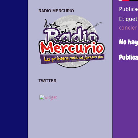
Public
RADIO MERCURIO
Etiquet
concier
No hay
Public
TWITTER