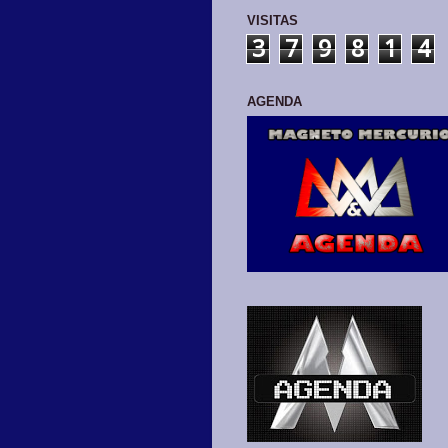
VISITAS
3
7
9
8
1
4
AGENDA