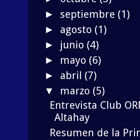
septiembre
(1)
►
agosto
(1)
►
junio
(4)
►
mayo
(6)
►
abril
(7)
►
marzo
(5)
▼
Entrevista Club O
Altahay
Resumen de la Pri