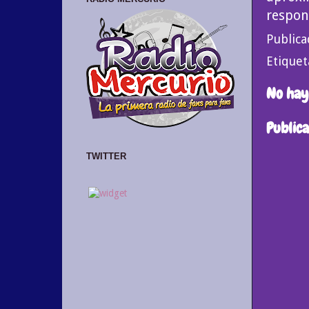
respon
Public
Etiquet
No hay
Public
TWITTER