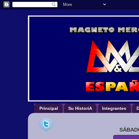
Principal
Su HistoriA
Integrantes
D
SÁBADO