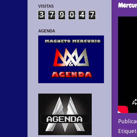
Mercuri
VISITAS
3
7
9
0
4
7
AGENDA
Public
Etiquet