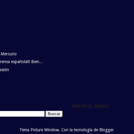
 Mercurio
rensa española!!! Bien...
isión
ORM EN EL MUNDO
Tema Picture Window. Con la tecnología de
Blogger
.